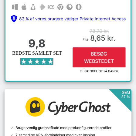
82 % af vores brugere vælger Private Internet Access
78,70 kr.
8,65 kr.
9,8
Fra
BEDSTE SAMLET SET
BESØG
WEBSTEDET
TILGÆNGELIGT PÅ DANSK
GEM
87 %
Brugervenlig grænseflade med prækonfigurerede profiler
7 samtidige VPN-forbindelser med hver løsning