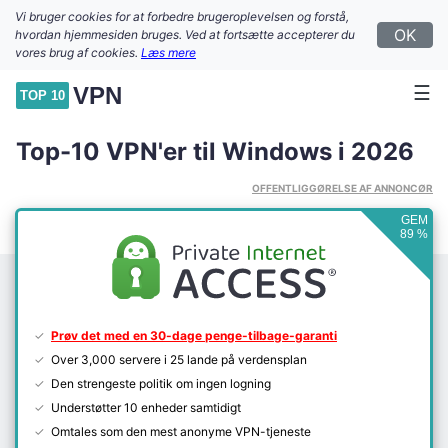
Vi bruger cookies for at forbedre brugeroplevelsen og forstå,
OK
hvordan hjemmesiden bruges. Ved at fortsætte accepterer du
vores brug af cookies.
Læs mere
☰
VPN
TOP 10
Top-10 VPN'er til Windows i 2026
OFFENTLIGGØRELSE AF ANNONCØR
GEM
89 %
Prøv det med en 30-dage penge-tilbage-garanti
Over 3,000 servere i 25 lande på verdensplan
Den strengeste politik om ingen logning
Understøtter 10 enheder samtidigt
Omtales som den mest anonyme VPN-tjeneste