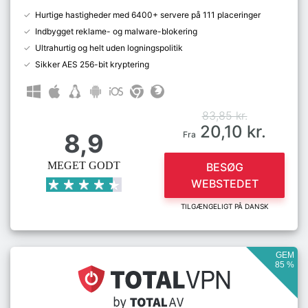
Hurtige hastigheder med 6400+ servere på 111 placeringer
Indbygget reklame- og malware-blokering
Ultrahurtig og helt uden logningspolitik
Sikker AES 256-bit kryptering
83,85 kr.
20,10 kr.
8,9
Fra
MEGET GODT
BESØG
WEBSTEDET
TILGÆNGELIGT PÅ DANSK
GEM
85 %