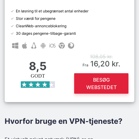
En løsning til et ubegrænset antal enheder
Stor værdi for pengene
CleanWeb-annonceblokering
30 dages pengene-tilbage-garanti
108,05 kr.
8,5
16,20 kr.
Fra
GODT
BESØG
WEBSTEDET
Hvorfor bruge en VPN-tjeneste?