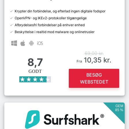
Krypter din forbindelse, og efterlad ingen digitale fodspor
OpenVPN- og IKEv2-protokoller tilgængelige
Afbrydelsesfri forbindelser på enhver enhed
Beskyttelse i realtid mod malware og onlinetrusler
69,00 kr.
8,7
10,35 kr.
Fra
GODT
BESØG
WEBSTEDET
GEM
85 %